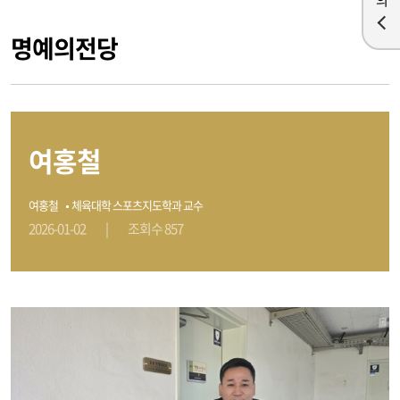
명예의전당
여홍철
여홍철
체육대학 스포츠지도학과 교수
2026-01-02
|
조회수 857