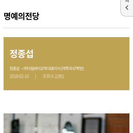
명예의전당
정종섭
정종섭
㈜다림바이오텍 대표이사 (약학과 67학번)
2018-02-10
|
조회수 2,991