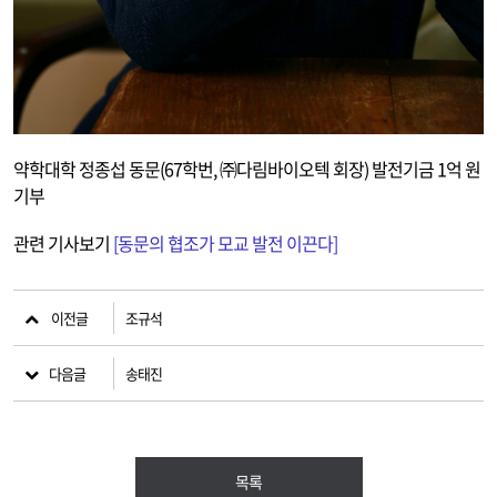
약학대학 정종섭 동문(67학번, ㈜다림바이오텍 회장) 발전기금 1억 원
기부
관련 기사보기
[동문의 협조가 모교 발전 이끈다]
이전글
조규석
다음글
송태진
목록