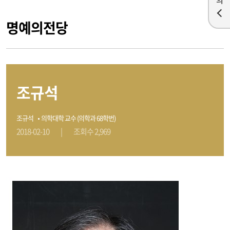
명예의전당
조규석
조규석
의학대학 교수 (의학과 68학번)
2018-02-10
|
조회수 2,969