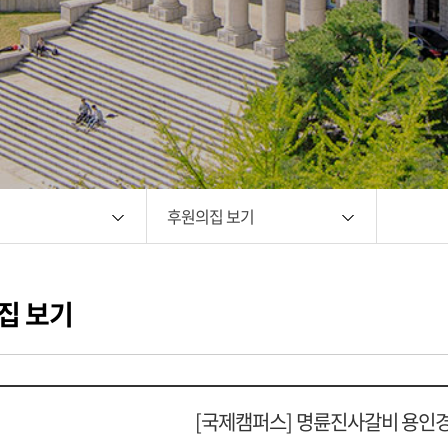
후원의집 보기
집 보기
[국제캠퍼스]
명륜진사갈비 용인