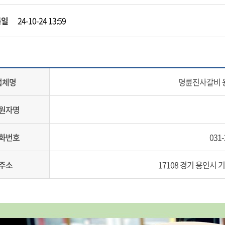
록일
24-10-24 13:59
업체명
명륜진사갈비
원자명
화번호
031-
주소
17108 경기 용인시 