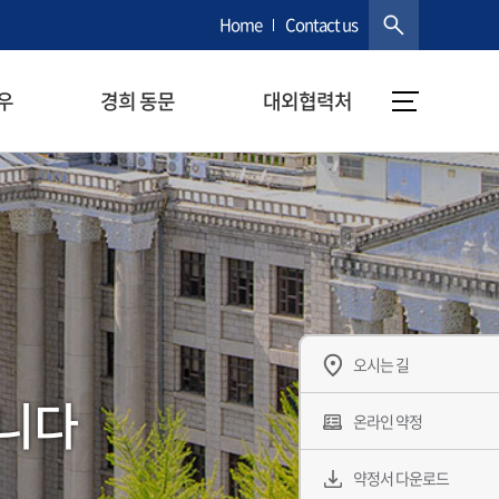
Home
Contact us
우
경희 동문
대외협력처
오시는 길
합니다
온라인 약정
약정서 다운로드