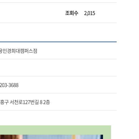
조회수
2,015
 용인경희대캠퍼스점
203-3688
기흥구 서천로127번길 8 2층