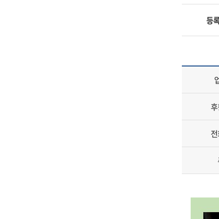
등
후
전