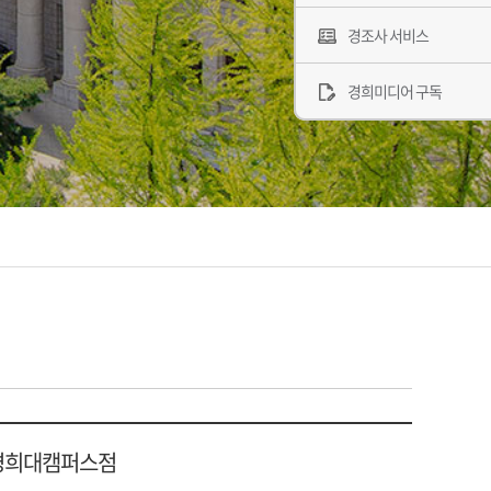
경조사 서비스
경희미디어 구독
경희대캠퍼스점