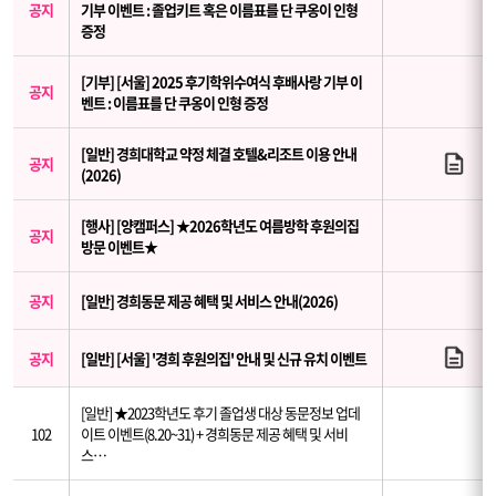
공지
기부 이벤트 : 졸업키트 혹은 이름표를 단 쿠옹이 인형
증정
[기부] [서울] 2025 후기학위수여식 후배사랑 기부 이
공지
벤트 : 이름표를 단 쿠옹이 인형 증정
[일반] 경희대학교 약정 체결 호텔&리조트 이용 안내
공지
(2026)
[행사] [양캠퍼스] ★2026학년도 여름방학 후원의집
공지
방문 이벤트★
공지
[일반] 경희동문 제공 혜택 및 서비스 안내(2026)
공지
[일반] [서울] '경희 후원의집' 안내 및 신규 유치 이벤트
[일반] ★2023학년도 후기 졸업생 대상 동문정보 업데
102
이트 이벤트(8.20~31) + 경희동문 제공 혜택 및 서비
스…