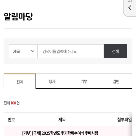
알림마당
검색
행사
기부
일반
전체
전체
108
건
번호
제목
첨부파일
[기부] [국제] 2025학년도 후기학위수여식 후배사랑