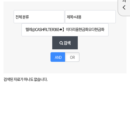
검색
AND
OR
검색된 자료가 하나도 없습니다.