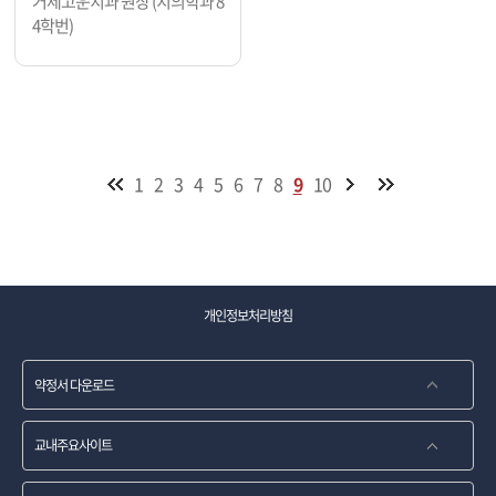
거제고운치과 원장 (치의학과 8
4학번)
1
2
3
4
5
6
7
8
9
10
개인정보처리방침
약정서 다운로드