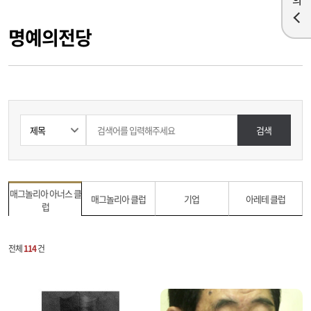
명예의전당
검색
매그놀리아 아너스 클
매그놀리아 클럽
기업
아레테 클럽
럽
전체
114
건