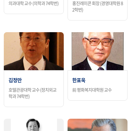
의과대학 교수 (의학과 74학번)
홍진레미콘 회장 (경영대학원 8
2학번)
김정만
한표욱
호텔관광대학 교수 (정치외교
前 평화복지대학원 교수
학과 74학번)