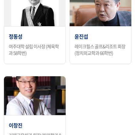
정동성
윤진섭
여주대학 설립 이사장 (체육학
레이크힐스 골프&리조트 회장
과 58학번)
(정치외교학과 66학번)
이창진