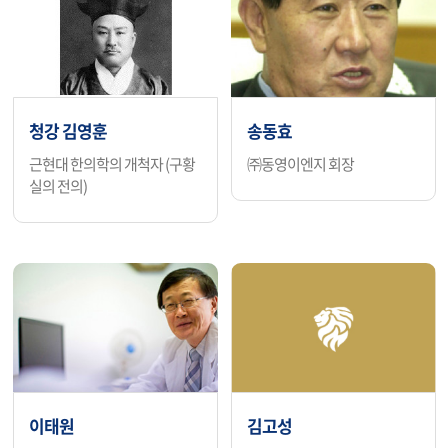
청강 김영훈
송동효
근현대 한의학의 개척자 (구황
㈜동영이엔지 회장
실의 전의)
이태원
김고성