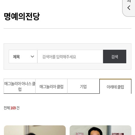
명예의전당
검색
매그놀리아 아너스 클
매그놀리아 클럽
기업
아레테 클럽
럽
전체
169
건