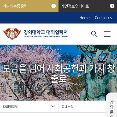
기부 영수증 출력
개인정보 업데이트
Home
Contact us
모금을 넘어 사회공헌과 가치 창
출로
상담 문의
대외협력처
교내소식