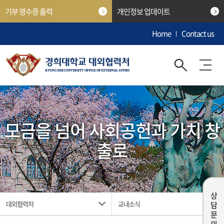
기부 영수증 출력
개인정보 업데이트
Home
Contact us
모금을 넘어 사회공헌과 가치 창
출로
상담 문의
대외협력처
교내소식