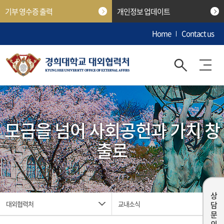
기부 영수증 출력
개인정보 업데이트
Home
Contact us
모금을 넘어 사회공헌과 가치 창
출로
상담 문의
대외협력처
교내소식