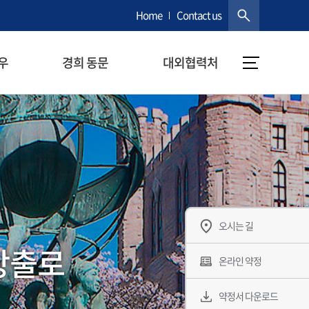
Home
Contact us
우
경희 동문
대외협력처
오시는 길
창출로
온라인 약정
약정서 다운로드